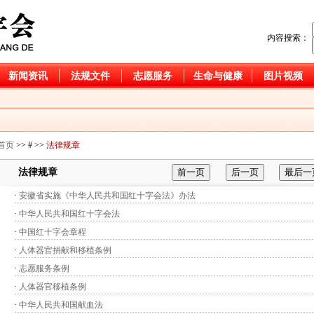
内容搜索：
细胞捐献入库倡议书
04-21
新闻资讯
法规文件
志愿服务
生命与健康
图片视频
使”和“天使阳光”基金资
06-06
细胞捐献倡议书
04-29
万家”活动的通知
01-22
首页
>> # >>
法律规章
细胞捐献倡议书
04-28
细胞捐献入库倡议书
04-21
法律规章
使”和“天使阳光”基金资
06-06
·
安徽省实施《中华人民共和国红十字会法》办法
细胞捐献倡议书
04-29
·
中华人民共和国红十字会法
万家”活动的通知
01-22
·
中国红十字会章程
细胞捐献倡议书
04-28
·
人体器官捐献和移植条例
·
志愿服务条例
·
人体器官移植条例
·
中华人民共和国献血法