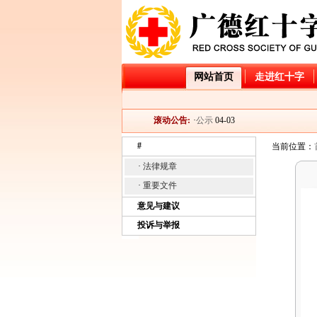
·
广德市红十字会2026年造血干
网站首页
走进红十字
·
2025年大病儿童救助项目“小天
·
广德市红十字会2025年造血干
滚动公告:
·
公示
04-03
·
关于开展2025年“红十字博爱送
#
当前位置：
·
广德市红十字会2024年造血干
·
法律规章
·
广德市红十字会2026年造血干
·
2025年大病儿童救助项目“小天
·
重要文件
·
广德市红十字会2025年造血干
意见与建议
·
公示
04-03
投诉与举报
·
关于开展2025年“红十字博爱送
·
广德市红十字会2024年造血干