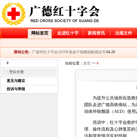
网站首页
走进红十字
新闻资讯
法规文件
·
广德市红十字会2026年造血干细胞捐献入库倡议书
04-21
·
2025年大病儿童救助项目“小天使”和“天使阳光”基金资
06-06
滚动公告:
·
广德市红十字会2025年造血干细胞捐献倡议书
04-29
·
公示
04-03
#
当前位置：
首页
>>
#
·
关于开展2025年“红十字博爱送万家”活动的通知
01-22
·
空白分类
·
广德市红十字会2024年造血干细胞捐献倡议书
04-28
·
广德市红十字会2026年造血干细胞捐献入库倡议书
04-21
意见与建议
·
2025年大病儿童救助项目“小天使”和“天使阳光”基金资
06-06
投诉与举报
·
广德市红十字会2025年造血干细胞捐献倡议书
04-29
为提升公共场所应急救
·
公示
04-03
团队走进广德高铁南站，为
·
关于开展2025年“红十字博爱送万家”活动的通知
01-22
动体外除颤器
（AED）使
·
广德市红十字会2024年造血干细胞捐献倡议书
04-28
培训中，红十字会救护
理、操作流程及心肺复苏的
法和突发情况应对技能。